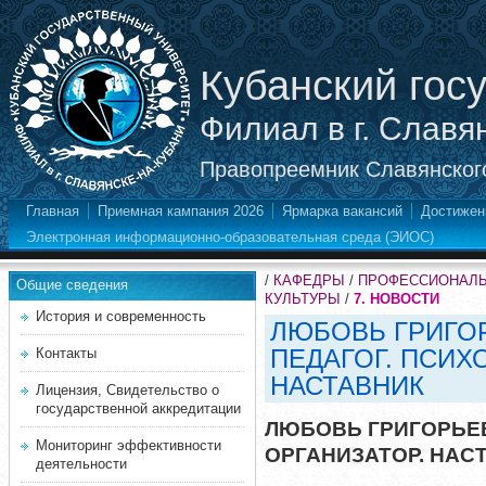
Кубанский гос
Филиал в г. Славя
Правопреемник Славянского
Главная
Приемная кампания 2026
Ярмарка вакансий
Достижен
Электронная информационно-образовательная среда (ЭИОС)
/
КАФЕДРЫ
/
ПРОФЕССИОНАЛЬ
Общие сведения
КУЛЬТУРЫ
/
7. НОВОСТИ
История и современность
ЛЮБОВЬ ГРИГО
ПЕДАГОГ. ПСИХО
Контакты
НАСТАВНИК
Лицензия, Свидетельство о
государственной аккредитации
ЛЮБОВЬ ГРИГОРЬЕВ
Мониторинг эффективности
ОРГАНИЗАТОР. НАС
деятельности