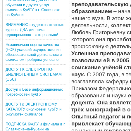
преподавательскую 
обучения и других услуг
филиала КубГУ в г. Славянске-
образованием
– нача
на-Кубани
нашего вуза. В этом 
деятельности, коллек
ВНИМАНИЮ студентов старших
курсов: ДВА диплома
Любовь Григорьевну с
одновременно – это реально!
которого она прорабо
Независимая оценка качества
профсоюзную деятель
(НОК) условий осуществления
Успешная преподава
образовательной деятельности
филиалом пройдена успешно!
позволили ей в 2005
соискание учёной ст
ДОСТУП К ЭЛЕКТРОННО-
наук.
С 2007 года, в т
БИБЛИОТЕЧНЫМ СИСТЕМАМ
(ЭБС)
возглавляла кафедру п
Приказом Федерально
Доступ к Базе информационных
потребностей КубГУ
образования и науки
доцента
.
Она являет
ДОСТУП к ЭЛЕКТРОННОМУ
трёх монографий в о
КАТАЛОГУ библиотеки КубГУ и
библиотек филиалов
Опытный педагог и п
привлекает обучающ
ПОДПИСКА КубГУ и филиала в г.
Славянске-на-Кубани на
её научным руководст