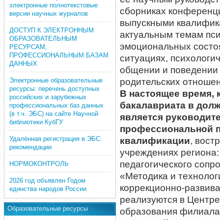
электронные полнотекстовые
сборниках конференци
версии научных журналов
выпускными квалифик
ДОСТУП К ЭЛЕКТРОННЫМ
актуальным темам пси
ОБРАЗОВАТЕЛЬНЫМ
эмоциональных состо
РЕСУРСАМ,
ПРОФЕССИОНАЛЬНЫМ БАЗАМ
ситуациях, психологи
ДАННЫХ
общении и поведении 
Электронные образовательные
родительских отношен
ресурсы: перечень доступных
В настоящее время,
российских и зарубежных
бакалавриата в долж
профессиональных баз данных
(в т.ч. ЭБС) на сайте Научной
является руководит
библиотеки КубГУ
профессиональной п
Удалённая регистрация в ЭБС:
квалификации
, вост
рекомендации
учреждениях региона:
педагогического сопр
НОРМОКОНТРОЛЬ
«Методика и технолог
2026 год объявлен Годом
коррекционно-развив
единства народов России
реализуются в Центр
Образовательные ресурсы
образования филиала