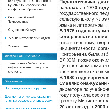
ВО «КубГУ» в г. Славянске-на-
Педагогическая дея
Кубани Общероссийского
началась в 1973 году
профсоюза образования
государственного пед
Спортивный клуб
сельскую школу № 39 
"Буревестник"
языка и литературы.
Студенческий клуб
В 1975 году наступи
совершенствования 
Учебно-методический отдел
ответственному, твор
Ученый совет
инициативности, орга
Григорьевна была изб
Электронная библиотека
ВЛКСМ, позже окончи
Электронная библиотека
Центральном комитет
информационных ресурсов
краевом комитете ком
филиала
В 1980 году вернулас
Объявления
Славянск-на-Кубани
Противодействие коррупции
директора по учебно-
году получила свою п
Документы о порядке оказания
грамоту Министерств
платных образовательных услуг
20 лет назад, в 2003
Реквизиты банка для оплаты