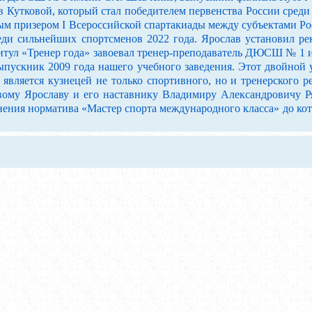
в Кутковой, который стал победителем первенства России среди
ным призером I Всероссийской спартакиады между субъектами Р
еди сильнейших спортсменов 2022 года. Ярослав установил ре
 Титул «Тренер года» завоевал тренер-преподаватель ДЮСШ № 1
пускник 2009 года нашего учебного заведения. Этот двойной у
 является кузнецей не только спортивного, но и тренерского 
ому Ярославу и его наставнику Владимиру Александровичу Р
ения норматива «Мастер спорта международного класса» до кот