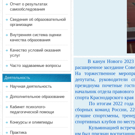
Отчет о результатах
самообследования
Сведения об образовательной
организации
Внутренняя система оценки
качества образования
Качество условий оказания
услуг
В канун Нового 2023 года
Часто задаваемые вопросы
расширенное заседание Сове
На торжественное меропр
Деятельность
депутаты, руководители с
президиума почетные гост
Научная деятельность
начальник отдела правового
Дополнительное образование
спорта Краснодарского кра
По итогам 2022 года слав
Кабинет психолого-
сборных команд России, 22
педагогической помощи
лучшие спортсмены, трене
спортивных клубов по месту
Конкурсы и олимпиады
Кульминацией встречи ста
Практика
им был признан воспитанни