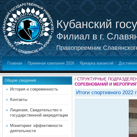
Кубанский гос
Филиал в г. Славя
Правопреемник Славянского
Главная
Приемная кампания 2026
Ярмарка вакансий
Достижен
/
СТРУКТУРНЫЕ ПОДРАЗДЕЛЕ
Общие сведения
СОРЕВНОВАНИЙ И МЕРОПРИЯ
История и современность
Итоги спортивного 2022 г
Контакты
Лицензия, Свидетельство о
государственной аккредитации
Мониторинг эффективности
деятельности