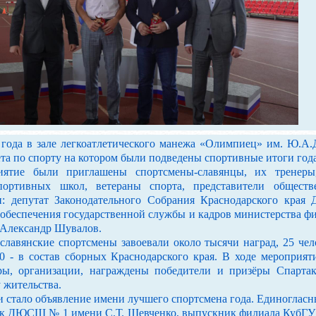
 в зале легкоатлетического манежа «Олимпиец» им. Ю.А.Д
та по спорту на котором были подведены спортивные итоги год
иятие были приглашены спортсмены-славянцы, их тренеры
портивных школ, ветераны спорта, представители обществ
и: депутат Законодательного Собрания Краснодарского края
 обеспечения государственной службы и кадров министерства ф
я Александр Шувалов.
янские спортсмены завоевали около тысячи наград, 25 чело
0 - в состав сборных Краснодарского края. В ходе мероприя
ры, организации, награждены победители и призёры Спартак
 жительства.
ло объявление имени лучшего спортсмена года. Единогласн
к ДЮСШ № 1 имени С.Т. Шевченко, выпускник филиала КубГУ 