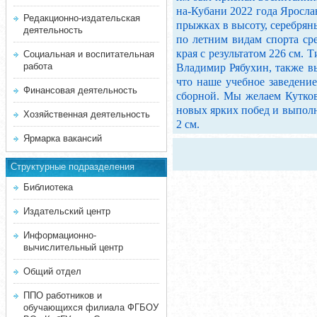
на-Кубани 2022 года Яросла
Редакционно-издательская
прыжках в высоту, серебря
деятельность
по летним видам спорта ср
края с результатом 226 см.
Социальная и воспитательная
работа
Владимир Рябухин, также вы
что наше учебное заведение
Финансовая деятельность
сборной. Мы желаем Кутков
новых ярких побед и выполн
Хозяйственная деятельность
2 см.
Ярмарка вакансий
Структурные подразделения
Библиотека
Издательский центр
Информационно-
вычислительный центр
Общий отдел
ППО работников и
обучающихся филиала ФГБОУ