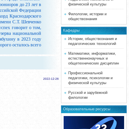
 юниоров до 23 лет в
физической культуры
оссийской Федерации
Филологии, истории и
корд Краснодарского
обществознания
 имени С.Т. Шевченко
спех говорит о том,
Кафедры
резерва национальной
ябухину в 2023 году
Истории, обществознания и
педагогических технологий
орого осталось всего
Математики, информатики,
естественнонаучных и
общетехнических дисциплин
Профессиональной
педагогики, психологии и
2022-12-26
физической культуры
Русской и зарубежной
филологии
Образовательные ресурсы