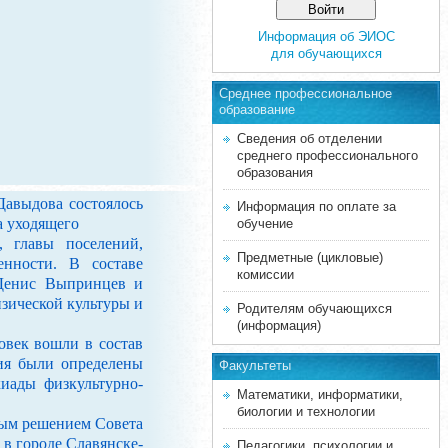
Информация об ЭИОС
для обучающихся
Среднее професcиональное
образование
Сведения об отделении
среднего профессионального
образования
авыдова состоялось
Информация по оплате за
а уходящего
обучение
, главы поселений,
Предметные (цикловые)
енности. В составе
комиссии
 Денис Выпринцев и
изической культуры и
Родителям обучающихся
(информация)
век вошли в состав
тия были определены
Факультеты
иады физкультурно-
Математики, информатики,
биологии и технологии
ым решением Совета
в городе Славянске-
Педагогики, психологии и