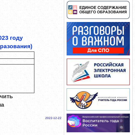
023 году
разования)
чить
на
2022-12-22