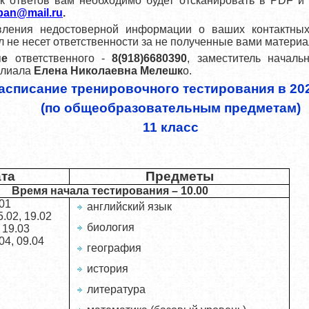
к ответов вам необходимо будет отсканировать в PDF и 
ban
@
mail
.
ru
.
вления недостоверной информации о ваших контактных
 не несет ответственности за не полученные вами материа
ые
ответственного -
8(918)6680390
, заместитель началь
илиала
Елена Николаевна Мелешк
о.
асписание тренировочного тестирования в 20
(по общеобразовательным предметам)
11 класс
та
Предметы
Время начала тестирования – 10.00
01
английский язык
.02, 19.02
биология
 19.03
04, 09.04
география
история
литература