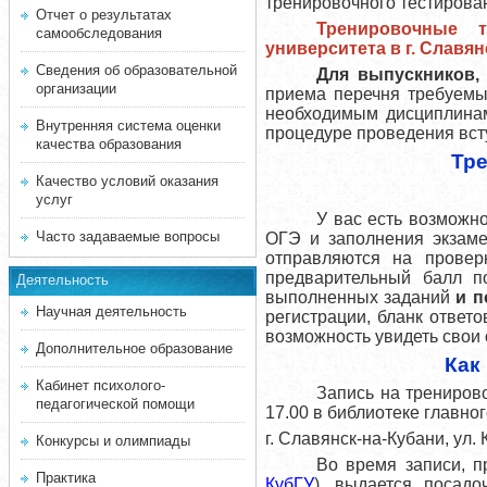
тренировочного тестирова
Отчет о результатах
Тренировочные 
самообследования
университета в г. Славя
Сведения об образовательной
Для выпускников,
организации
приема перечня требуемы
необходимым дисциплинам
Внутренняя система оценки
процедуре проведения вст
качества образования
Тре
Качество условий оказания
услуг
У вас есть возможн
Часто задаваемые вопросы
ОГЭ и заполнения экзаме
отправляются на провер
предварительный балл п
Деятельность
выполненных заданий
и п
Научная деятельность
регистрации, бланк ответ
возможность увидеть свои 
Дополнительное образование
Как
Кабинет психолого-
Запись на тренирово
педагогической помощи
17.00 в библиотеке главно
г. Славянск-на-Кубани, ул.
Конкурсы и олимпиады
Во время записи, 
Практика
КубГУ
)
, выдается посадо