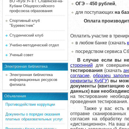
ВО «КубГУ» в г. Славянске-на-
ОГЭ
–
450 рублей
,
Кубани Общероссийского
профсоюза образования
для поступающих
на ба
Спортивный клуб
Оплата производитс
"Буревестник"
Студенческий клуб
Оплатить участие в трени
в любом банке (скачать
Учебно-методический отдел
посредством сервиса Сб
Ученый совет
В случае если вы не
сторонний
для совершенн
Электронная библиотека
тестирования
(скачать
ан
Электронная библиотека
согласие
,
образец заполн
информационных ресурсов
реквизиты КубГУ
)
вы мож
филиала
документы (квитанцию о
данных) вам необходимо
Объявления
на тестирование необход
проведения тестирования.
Противодействие коррупции
Также у вас есть 
отправке сканированных
Документы о порядке оказания
согласия на обработку 
платных образовательных услуг
«дистанционно». На ваш 
Реквизиты банка для оплаты