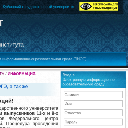
Кубанский государственный университет
т
института
я информационно-образовательная среда (ЭИОС)
ТА
/
ИНФОРМАЦИЯ.
Вход в
Электронную информационно-
образовательную среду
ГЭ, а так же
аций!
дарственного университета
 выпускников 11-х и 9-х
ов Федерального центра
ий. Процедура проведения