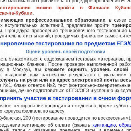
ния максимально приближена к процедуре проведения ЕГЭ
тестирования можно пройти в Филиале Кубанск
нске-на-Кубани
.
 имеющих профессиональное образование
, в связи 
х вступительных испытаний, предлагаем пройти
тренир
. Процедура проведения тренировочного тестирования 
упительных испытаний, проводимых филиалом самостояте
нировочное тестирование по предметам ЕГЭ
Оцени уровень своей подготовки
ость ознакомиться с содержанием тестовых материалов, 
национных бланков. После проверки выполненной рабо
ку в Москву),
вы сможете оценить уровень своей 
о выданной вам распечатке результатов с указанием 
олучить на руки или на адрес электронной почты вес
ов №1, бланк ответов №2, тест (контрольно-измерительные
ошибки, лучше подготовиться к ЕГЭ/ОГЭ и успешно их сдат
 принять участие в тестировании в очном фор
чное тестирование проводится ежедневно, кроме субботы 
го корпуса филиала по адресу:
 Кубанская, 200 (тестирование проводится по воскресеньям)
предъявив квитанцию об оплате
(скачать
квитанцию
,
обра
чный талон с указанием предмета, даты и времени пр