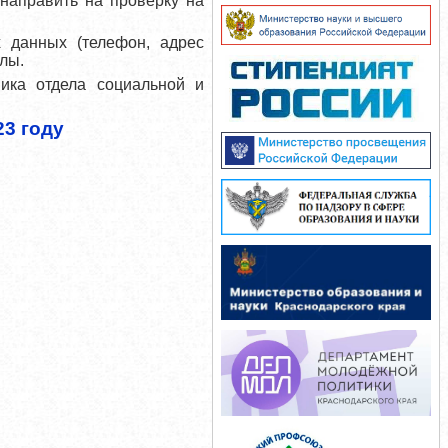
направить на проверку на
 данных (телефон, адрес
лы.
ника отдела социальной и
23 году