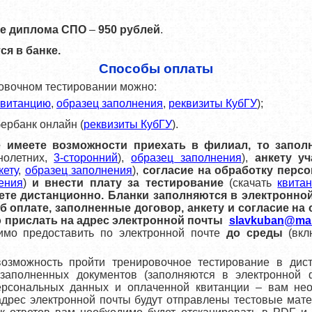
зе диплома СПО
–
950 рублей
.
я в банке.
Способы оплаты
ровочном тестировании можно:
квитанцию
,
образец заполнения
,
реквизиты КубГУ
);
ербанк онлайн (
реквизиты КубГУ
).
 имеете возможности приехать в филиал, то запол
олетних,
3-сторонний
),
образец заполнения
),
анкету у
кету
,
образец заполнения
),
согласие на обработку перс
ения
)
и внести плату за тестирование
(скачать
квита
ете дистанционно. Бланки заполняются в электронно
б оплате, заполненные договор, анкету и согласие на
 прислать на адрес электронной почты
slavkuban
@
mai
имо предоставить по электронной почте
до среды
(вкл
возможность пройти тренировочное тестирование в дис
 заполненных документов
(заполняются в электронной 
персональных данных и оплаченной квитанции – вам н
адрес электронной почты будут отправлены тестовые мат