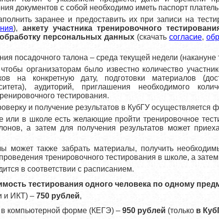
ния документов с собой необходимо иметь паспорт платель
полнить заранее и предоставить их при записи на тести
ения
),
анкету участника тренировочного тестировани
 обработку персональных данных
(скачать
согласие
,
обр
ния посадочного талона – среда текущей недели (накануне 
 чтобы организаторам было известно количество участни
ков на конкретную дату, подготовки материалов (дос
рситета), аудиторий, приглашения необходимого коли
ренировочного тестирования.
роверку и получение результатов в КубГУ осуществляется 
е или в школе есть желающие пройти тренировочное тест
лонов, а затем для получения результатов может приеха
ы может также забрать материалы, получить необходимы
проведения тренировочного тестирования в школе, а затем
ится в соответствии с расписанием.
имость тестирования одного человека по одному предм
 и ИКТ) –
750 рублей
,
в компьютерной форме (КЕГЭ) –
950 рублей
(только
в Куб