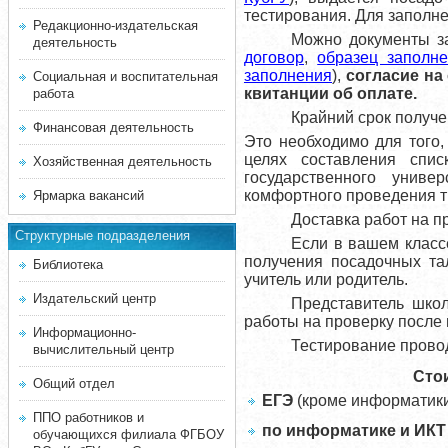
тестирования.
Для заполне
Редакционно-издательская
Можно документы за
деятельность
договор
,
образец заполн
заполнения
),
согласие на
Социальная и воспитательная
квитанции об оплате.
работа
Крайний срок получе
Финансовая деятельность
Это необходимо для того,
целях составления спис
Хозяйственная деятельность
государственного униве
комфортного проведения т
Ярмарка вакансий
Доставка работ на п
Структурные подразделения
Если в вашем класс
получения посадочных та
Библиотека
учитель или родитель.
Издательский центр
Представитель школ
работы на проверку после 
Информационно-
Тестирование провод
вычислительный центр
Сто
Общий отдел
ЕГЭ
(кроме информатики
ППО работников и
по информатике и ИКТ
обучающихся филиала ФГБОУ