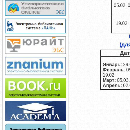
05.02, 
19.02,
(дл
Дат
Январь:
29.
Февраль:
05
19.02
Март:
05.03,
Апрель:
02.