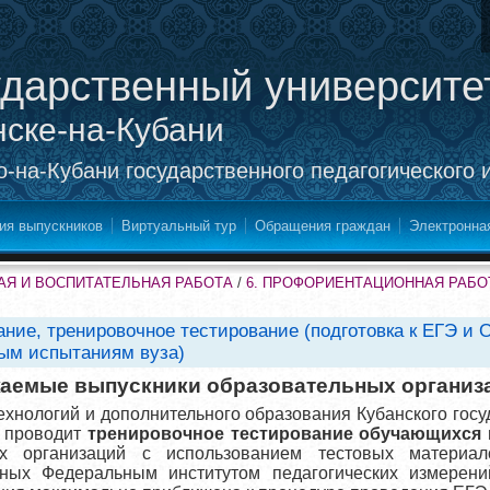
ударственный университе
нске-на-Кубани
-на-Кубани государственного педагогического 
ия выпускников
Виртуальный тур
Обращения граждан
Электронна
Я И ВОСПИТАТЕЛЬНАЯ РАБОТА
/
6. ПРОФОРИЕНТАЦИОННАЯ РАБО
ние, тренировочное тестирование (подготовка к ЕГЭ и О
ым испытаниям вуза)
аемые выпускники образовательных организ
ехнологий и дополнительного образования Кубанского госу
т проводит
тренировочное тестирование обучающихся и
х организаций с использованием тестовых материал
нных Федеральным институтом педагогических измерен