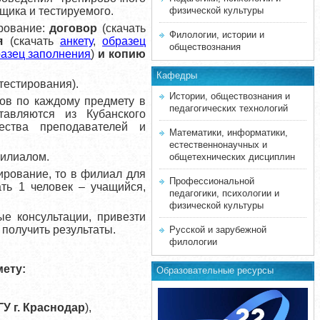
щика и тестируемого.
физической культуры
рование:
договор
(скачать
Филологии, истории и
я
(скачать
анкету
,
образец
обществознания
азец заполнения
)
и копию
Кафедры
тестирования).
Истории, обществознания и
ков по каждому предмету в
педагогических технологий
тавляются из Кубанского
чества преподавателей и
Математики, информатики,
естественнонаучных и
филиалом.
общетехнических дисциплин
ирование, то в филиал для
Профессиональной
ть 1 человек – учащийся,
педагогики, психологии и
физической культуры
е консультации, привезти
 получить результаты.
Русской и зарубежной
филологии
ету:
Образовательные ресурсы
ГУ г. Краснодар
),