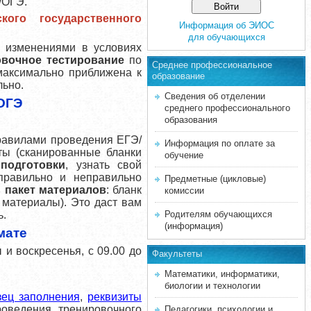
/ОГЭ.
ого государственного
Информация об ЭИОС
для обучающихся
с изменениями в условиях
овочное тестирование
по
Среднее професcиональное
максимально приближена к
образование
льно.
Сведения об отделении
/ОГЭ
среднего профессионального
образования
правилами проведения ЕГЭ/
Информация по оплате за
ты (сканированные бланки
обучение
подготовки
, узнать свой
правильно и неправильно
Предметные (цикловые)
ь пакет материалов
: бланк
комиссии
 материалы). Это даст вам
ь.
Родителям обучающихся
(информация)
мате
и воскресенья, с 09.00 до
Факультеты
Математики, информатики,
.
биологии и технологии
зец заполнения
,
реквизиты
оведения тренировочного
Педагогики, психологии и