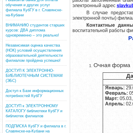
работы заполненный блан
обучения и других услуг
электронный адрес
slavku
филиала КубГУ в г. Славянске-
В случае предоста
на-Кубани
электронной почты) филиал
Контактные данн
ВНИМАНИЮ студентов старших
курсов: ДВА диплома
воспитательной работы ф
одновременно – это реально!
Р
Независимая оценка качества
(НОК) условий осуществления
образовательной деятельности
филиалом пройдена успешно!
Очная форма
ДОСТУП К ЭЛЕКТРОННО-
Да
БИБЛИОТЕЧНЫМ СИСТЕМАМ
(ЭБС)
Январь:
29.
Доступ к Базе информационных
Февраль:
05
потребностей КубГУ
Март:
05.03,
Апрель:
02.
ДОСТУП к ЭЛЕКТРОННОМУ
КАТАЛОГУ библиотеки КубГУ и
библиотек филиалов
ПОДПИСКА КубГУ и филиала в г.
Славянске-на-Кубани на