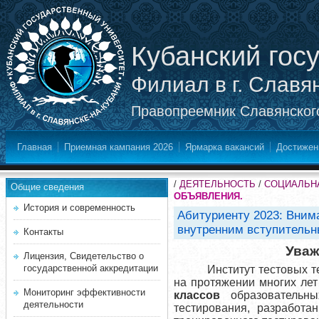
Кубанский гос
Филиал в г. Славя
Правопреемник Славянского
Главная
Приемная кампания 2026
Ярмарка вакансий
Достижен
/
ДЕЯТЕЛЬНОСТЬ
/
СОЦИАЛЬНА
Общие сведения
ОБЪЯВЛЕНИЯ.
История и современность
Абитуриенту 2023: Внима
внутренним вступительн
Контакты
Уваж
Лицензия, Свидетельство о
государственной аккредитации
Институт тестовых т
на протяжении многих ле
Мониторинг эффективности
классов
образовательны
деятельности
тестирования, разработа