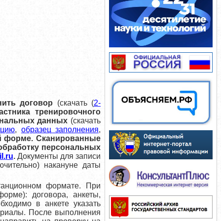
нить договор
(скачать (
2-
частника тренировочного
ональных данных
(скачать
нцию
,
образец заполнения
,
й форме. Сканированные
 обработку персональных
l
.
ru
.
Документы для записи
ючительно) накануне даты
танционном формате. При
форме)
: договора, анкеты,
еобходимо
в анкете указать
ериалы. После выполнения