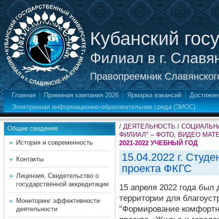
Кубанский гос
Филиал в г. Славя
Правопреемник Славянского
Главная
Приемная кампания 2026
Ярмарка вакансий
Достижен
Электронная информационно-образовательная среда (ЭИОС)
/
ДЕЯТЕЛЬНОСТЬ
/
СОЦИАЛЬНА
Общие сведения
ФИЛИАЛ" – ФОТО, ВИДЕО МА
История и современность
2021-2022 УЧЕБНЫЙ ГОД
15.04.2022 г. Студ
Контакты
проекта ФКГС
Лицензия, Свидетельство о
государственной аккредитации
15 апреля 2022 года был
территории для благоуст
Мониторинг эффективности
"Формирование комфортн
деятельности