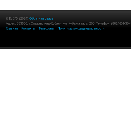
© КубГУ (2024)
Обратная связь
Адрес: 353560, г.Славянск-на-Кубани, ул. Кубанская, д. 200. Телефон: (86146)4-30-
Главная
Контакты
Телефоны
Политика конфиденциальности