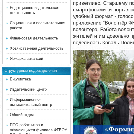
приветливо. Старшему п
Редакционно-издательская
смартфонами и порталом
деятельность
удобный формат - голосо
приложение "Волонтёр ФК
Социальная и воспитательная
работа
волонтера, Работа волон
жителей и им довольно пр
Финансовая деятельность
поделилась Коваль Полин
Хозяйственная деятельность
Ярмарка вакансий
Структурные подразделения
Библиотека
Издательский центр
Информационно-
вычислительный центр
Общий отдел
ППО работников и
обучающихся филиала ФГБОУ