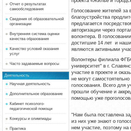
проекта «Жилье и городс
Отчет о результатах
самообследования
Голосование жителей за 
благоустройства продлит
Сведения об образовательной
предлагается посредством
организации
авторизации через портал
Внутренняя система оценки
волонтера. В голосовани
качества образования
достигшие 14 лет и наши
являются активными учас
Качество условий оказания
услуг
Волонтеры филиала ФГБО
Часто задаваемые вопросы
университет" в г. Славя
участие в проекте и ока
Деятельность
не могут самостоятельно
Научная деятельность
голосования. Всего для у
прошли обучение и аккре
Дополнительное образование
помощью уже проголосова
Кабинет психолого-
педагогической помощи
"Нам была поставлена за
Конкурсы и олимпиады
из них уже знают о голо
нем участие, поэтому на 
Практика