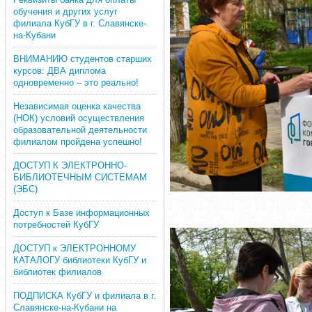
обучения и других услуг
филиала КубГУ в г. Славянске-
на-Кубани
ВНИМАНИЮ студентов старших
курсов: ДВА диплома
одновременно – это реально!
Независимая оценка качества
(НОК) условий осуществления
образовательной деятельности
филиалом пройдена успешно!
ДОСТУП К ЭЛЕКТРОННО-
БИБЛИОТЕЧНЫМ СИСТЕМАМ
(ЭБС)
Доступ к Базе информационных
потребностей КубГУ
ДОСТУП к ЭЛЕКТРОННОМУ
КАТАЛОГУ библиотеки КубГУ и
библиотек филиалов
ПОДПИСКА КубГУ и филиала в г.
Славянске-на-Кубани на