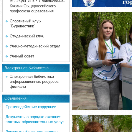
ВО «КубГУ» в г. Славянске-на-
Кубани Общероссийского
профсоюза образования
Спортивный клуб
"Буревестник"
Студенческий клуб
Учебно-методический отдел
Ученый совет
Электронная библиотека
Электронная библиотека
информационных ресурсов
филиала
Объявления
Противодействие коррупции
Документы о порядке оказания
платных образовательных услуг
Реквизиты банка для оплаты