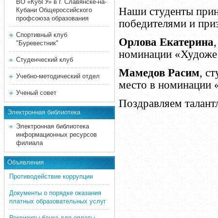
ВО «КубГУ» в г. Славянске-на-
Наши студенты прин
Кубани Общероссийского
профсоюза образования
победителями и при
Спортивный клуб
Орлова Екатерина
"Буревестник"
номинации «Художес
Студенческий клуб
Мамедов Расим
, с
Учебно-методический отдел
место в номинации 
Ученый совет
Поздравляем талантл
Электронная библиотека
Электронная библиотека
информационных ресурсов
филиала
Объявления
Противодействие коррупции
Документы о порядке оказания
платных образовательных услуг
Реквизиты банка для оплаты