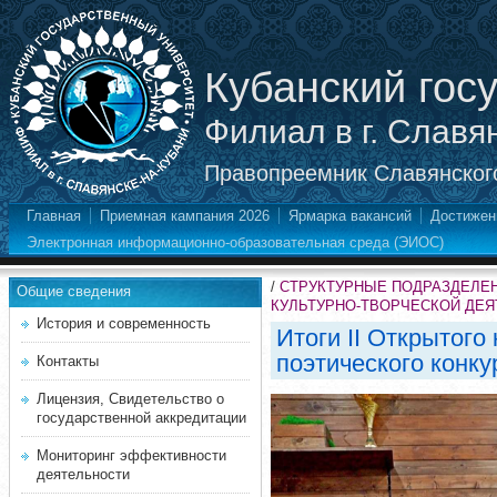
Кубанский гос
Филиал в г. Славя
Правопреемник Славянского
Главная
Приемная кампания 2026
Ярмарка вакансий
Достижен
Электронная информационно-образовательная среда (ЭИОС)
/
СТРУКТУРНЫЕ ПОДРАЗДЕЛЕ
Общие сведения
КУЛЬТУРНО-ТВОРЧЕСКОЙ ДЕ
История и современность
Итоги II Открытого 
поэтического конк
Контакты
Лицензия, Свидетельство о
государственной аккредитации
Мониторинг эффективности
деятельности