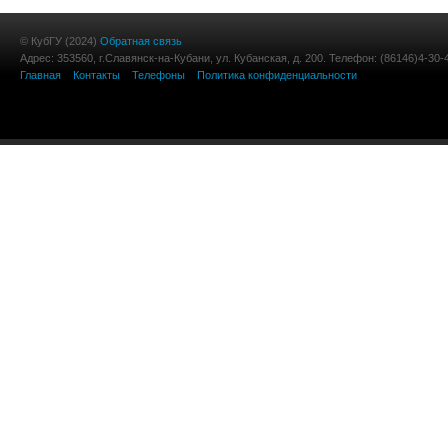
© КубГУ (2024)
Обратная связь
Адрес: 353560, г.Славянск-на-Кубани, ул. Кубанская, д. 200. Телефон: (86146)4-30-
Главная
Контакты
Телефоны
Политика конфиденциальности