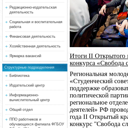
Редакционно-издательская
деятельность
Социальная и воспитательная
работа
Финансовая деятельность
Хозяйственная деятельность
Итоги
II
Открытого к
Ярмарка вакансий
конкурса «Свобода 
Структурные подразделения
Региональная молод
Библиотека
«Студенческий сове
Издательский центр
поддержке образова
политической парти
Информационно-
вычислительный центр
региональное отдел
деятелей» РФ провод
Общий отдел
года
II
Открытый кра
ППО работников и
конкурс "Свобода сл
обучающихся филиала ФГБОУ