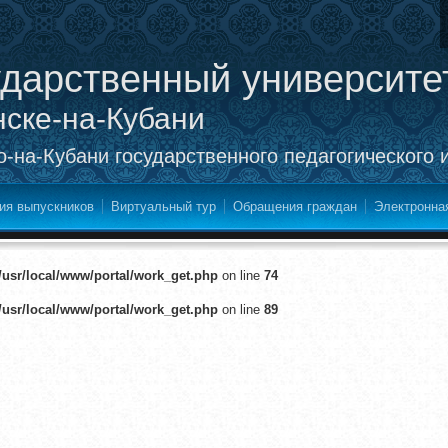
ударственный университе
нске-на-Кубани
-на-Кубани государственного педагогического 
ия выпускников
Виртуальный тур
Обращения граждан
Электронна
/usr/local/www/portal/work_get.php
on line
74
/usr/local/www/portal/work_get.php
on line
89