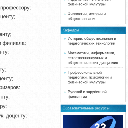
физической культуры
 профессору;
Филологии, истории и
оценту;
обществознания
Кафедры
енту;
Истории, обществознания и
в филиала:
педагогических технологий
нту;
Математики, информатики,
естественнонаучных и
общетехнических дисциплин
ту;
Профессиональной
педагогики, психологии и
центу;
физической культуры
ризеров:
Русской и зарубежной
нту;
филологии
ру;
Образовательные ресурсы
к, доценту;