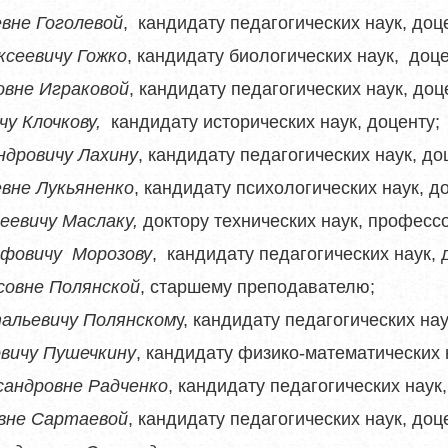
вне Гоголевой
, кандидату педагогических наук, доц
ксеевичу Гожко
, кандидату биологических наук, доце
овне Играковой
, кандидату педагогических наук, доц
чу Клочкову,
кандидату исторических наук, доценту;
ндровичу Лахину
, кандидату педагогических наук, до
вне Лукьяненко
, кандидату психологических наук, д
еевичу Маслаку,
доктору технических наук, профессо
ьфовичу Морозову
, кандидату педагогических наук, 
совне Полянской
, старшему преподавателю;
альевичу Полянском
у, кандидату педагогических нау
вичу Пушечкину
, кандидату физико-математических 
сандровне Радченко
, кандидату педагогических наук,
вне Сартаевой
, кандидату педагогических наук, доц