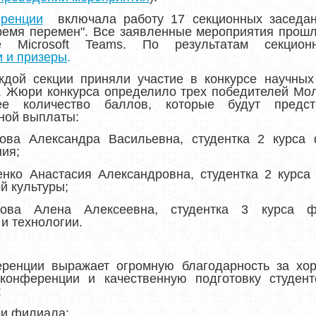
ренции
включала работу 17 секционных заседан
время перемен". Все заявленные мероприятия прош
е Microsoft Teams.
По результатам секцио
 и призеры
.
дой секции приняли участие в конкурсе научных
). Жюри конкурса определило трех победителей Мо
ее количество баллов, которые будут предс
ной выплаты:
цова Александра Васильевна, студентка 2 курса 
ния;
енко Анастасия Александровна, студентка 2 курса 
й культуры;
ова Алена Алексеевна, студентка 3 курса фа
и технологии.
еренции выражает огромную благодарность
за хо
 конференции и качественную подготовку студен
:
и филиала: