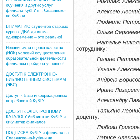
Николаю Алекса
обучения и других услуг
филиала КубГУ в г. Славянске-
Алексею Леони
на-Кубани
Людмиле Петро
ВНИМАНИЮ студентов старших
Ольге Сергеевн
курсов: ДВА диплома
одновременно – это реально!
Наталье Никол
Независимая оценка качества
сотруднику;
(НОК) условий осуществления
Галине Петровн
образовательной деятельности
филиалом пройдена успешно!
Ульяне Алексан
ДОСТУП К ЭЛЕКТРОННО-
Андрею Борисо
БИБЛИОТЕЧНЫМ СИСТЕМАМ
(ЭБС)
Ирине Лазарев
Доступ к Базе информационных
Александру Пав
потребностей КубГУ
Татьяне Леони
ДОСТУП к ЭЛЕКТРОННОМУ
доценту;
КАТАЛОГУ библиотеки КубГУ и
библиотек филиалов
Любови Григорь
ПОДПИСКА КубГУ и филиала в г.
Ларисе Алексан
Славянске-на-Кубани на