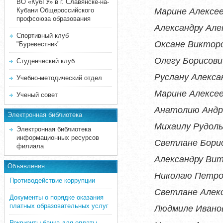
ВО «КубГУ» в г. Славянске-на-
Марине Алексее
Кубани Общероссийского
профсоюза образования
Александру Але
Спортивный клуб
Оксане Виктор
"Буревестник"
Олегу Борисови
Студенческий клуб
Руслану Алекса
Учебно-методический отдел
Марине Алексее
Ученый совет
Анатолию Андр
Электронная библиотека
Михаилу Рудол
Электронная библиотека
информационных ресурсов
Светлане Бори
филиала
Александру Вит
Объявления
Николаю Петро
Противодействие коррупции
Светлане Алек
Документы о порядке оказания
платных образовательных услуг
Людмиле Ивано
Реквизиты банка для оплаты