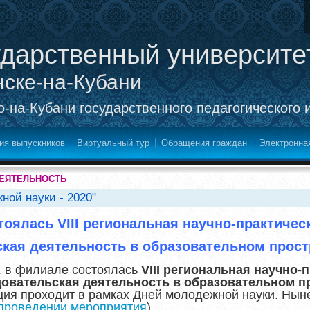
ударственный университе
нске-на-Кубани
-на-Кубани государственного педагогического 
ия выпускников
Виртуальный тур
Обращения граждан
Электронна
ДЕЯТЕЛЬНОСТЬ
ной науки - 2020"
тоялась
VIII региональная научно-практиче
кая деятельность в образовательном прост
г. в филиале состоялась
VIII
региональная научно-п
вательская деятельность в образовательном пр
ия проходит в рамках Дней молодежной науки. Ныне
 проведении мероприятия
).