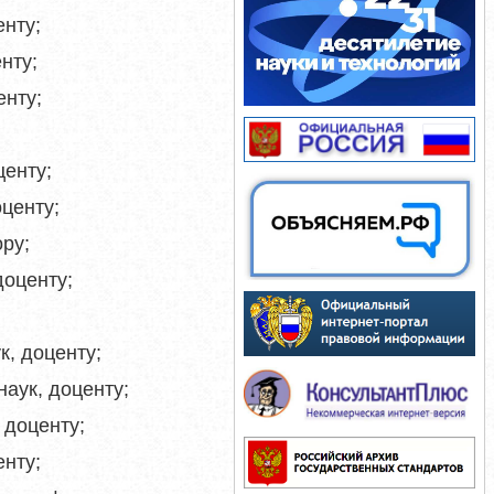
енту;
нту;
енту;
центу;
оценту;
ру;
доценту;
к, доценту;
наук, доценту;
 доценту;
енту;