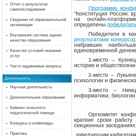
Отчет о результатах
Программа конфе
самообследования
"Конституция России: 
на онлайн-платформ
Сведения об образовательной
определены
победители
организации
Победители в каж
Внутренняя система оценки
результатами конкурса
качества образования
набравших наибольш
единовременной денеж
Качество условий оказания
услуг
1-место – Кузне
истории и обществозна
Часто задаваемые вопросы
2-место – Лукьян
Деятельность
психологии и физическо
Научная деятельность
3-место – Немц
информатики, биологии 
Дополнительное образование
Кабинет психолого-
педагогической помощи
Оргкомитет конф
краткие сроки работу
Конкурсы и олимпиады
секционных заседаниях
Практика
заведующим кафедрам