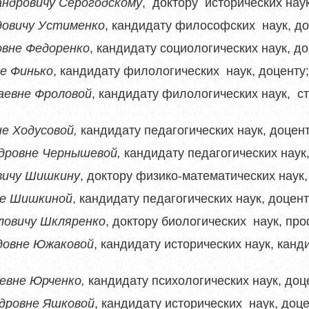
ндровичу Серогодскому
, доктору исторических нау
довичу Устименко
, кандидату философских наук, до
вне Федоренко
, кандидату социологических наук, до
е Финько
, кандидату филологических наук, доценту
аевне Фроловой
, кандидату филологических наук, 
е Ходусовой,
кандидату педагогических наук, доцент
дровне Чернышевой,
кандидату педагогических наук,
вичу Шишкину
, доктору физико-математических наук
не Шишкиной
, кандидату педагогических наук, доцент
ловичу Шкляренко
, доктору биологических наук, пр
довне Южаковой
, кандидату исторических наук, канд
евне Юрченко,
кандидату психологических наук, доц
дровне Яшковой
, кандидату исторических наук, доце