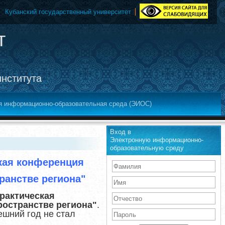
Кубанский государственный университет
т
института
я информационно-образовательная среда (ЭИОС)
Вход в
Электронную информационно-
образовательную среду
ская конференция
ранстве региона"
рактическая
остранстве региона"
.
шний год не стал