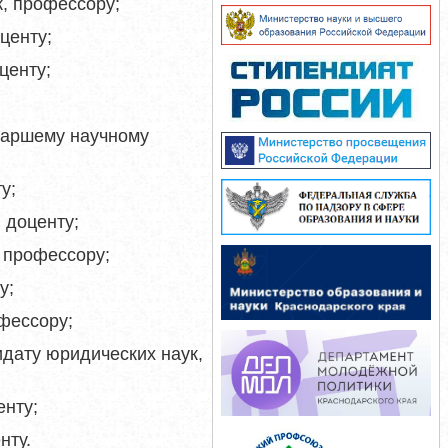
к, профессору;
центу;
центу;
;
старшему научному
у;
 доценту;
, профессору;
у;
офессору;
идату юридических наук,
енту;
нту.