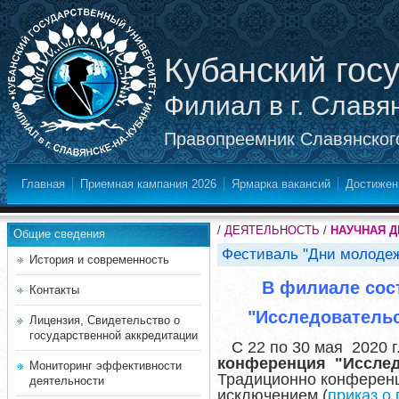
Кубанский гос
Филиал в г. Славя
Правопреемник Славянского
Главная
Приемная кампания 2026
Ярмарка вакансий
Достижен
/
ДЕЯТЕЛЬНОСТЬ
/
НАУЧНАЯ 
Общие сведения
Фестиваль "Дни молодеж
История и современность
В филиале сос
Контакты
"Исследовательс
Лицензия, Свидетельство о
государственной аккредитации
С 22 по 30 мая 2020 
конференция "Исследо
Мониторинг эффективности
Традиционно конференц
деятельности
исключением (
приказ о