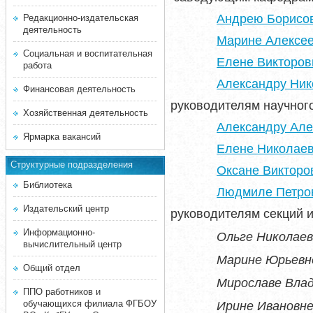
Андрею Борисо
Редакционно-издательская
деятельность
Марине Алексее
Социальная и воспитательная
Елене Викторов
работа
Александру Ник
Финансовая деятельность
руководителям научног
Хозяйственная деятельность
Александру Але
Ярмарка вакансий
Елене Николае
Структурные подразделения
Оксане Викторо
Библиотека
Людмиле Петро
Издательский центр
руководителям секций и
Информационно-
Ольге Николаев
вычислительный центр
Марине Юрьевн
Общий отдел
Мирославе Вла
ППО работников и
обучающихся филиала ФГБОУ
Ирине Ивановне