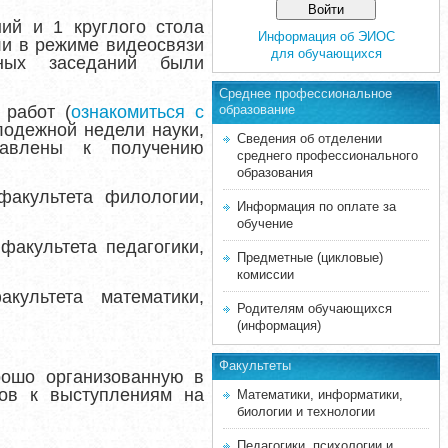
ий и 1 круглого стола
Информация об ЭИОС
ли в режиме видеосвязи
для обучающихся
нных заседаний были
Среднее професcиональное
 работ (
ознакомиться с
образование
лодежной недели науки
,
Сведения об отделении
тавлены к получению
среднего профессионального
образования
факультета филологии,
Информация по оплате за
обучение
факультета педагогики,
Предметные (цикловые)
комиссии
культета математики,
Родителям обучающихся
(информация)
Факультеты
рошо организованную в
тов к выступлениям на
Математики, информатики,
биологии и технологии
Педагогики, психологии и