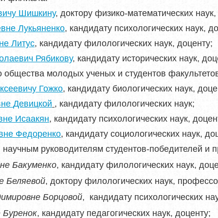
вичу Шишкину
, доктору физико-математических наук,
вне Лукьяненко
, кандидату психологических наук, д
не Литус
, кандидату филологических наук, доценту;
олаевич Рябикову
, кандидату исторических наук, доц
о общества молодых ученых и студентов факультето
ксеевичу Гожко
, кандидату биологических наук, доце
вне
Девицкой
, кандидату филологических наук;
вне Исаакян
, кандидату психологических наук, доцен
вне Федоренко
, кандидату социологических наук, до
 научным руководителям студентов-победителей и п
не Бакуменко
, кандидату филологических наук, доце
е Беляевой
, доктору филологических наук, профессо
димировне Борцовой
, кандидату психологических нау
 Буренок
, кандидату педагогических наук, доценту;