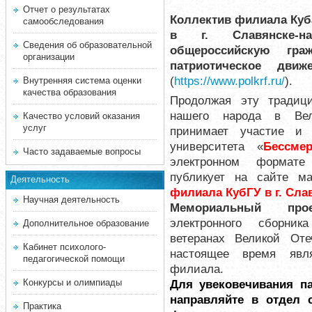
Отчет о результатах
Коллектив филиала Куба
самообследования
в г. Славянске-на
Сведения об образовательной
общероссийскую гра
организации
патриотическое движ
(
https://www.polkrf.ru/
)
.
Внутренняя система оценки
качества образования
Продолжая эту тради
нашего народа в Вел
Качество условий оказания
услуг
принимает участие и 
университета «
Бессме
Часто задаваемые вопросы
электронном формате
публикует на сайте ма
Деятельность
филиала КубГУ в г. Сла
Научная деятельность
Мемориальный п
электронного сборник
Дополнительное образование
ветеранах Великой От
Кабинет психолого-
настоящее время явл
педагогической помощи
филиала.
Конкурсы и олимпиады
Для увековечивания па
направляйте в отдел 
Практика