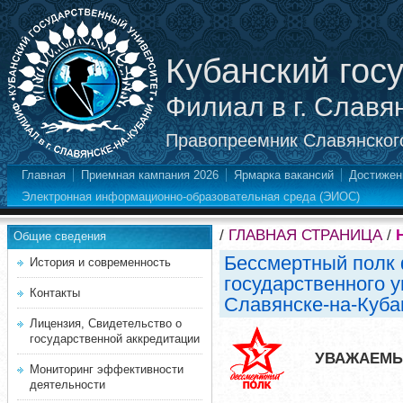
Кубанский гос
Филиал в г. Славя
Правопреемник Славянского
Главная
Приемная кампания 2026
Ярмарка вакансий
Достижен
Электронная информационно-образовательная среда (ЭИОС)
/
ГЛАВНАЯ СТРАНИЦА
/
Общие сведения
Бессмертный полк 
История и современность
государственного у
Контакты
Славянске-на-Куба
Лицензия, Свидетельство о
государственной аккредитации
УВАЖАЕМЫ
Мониторинг эффективности
деятельности