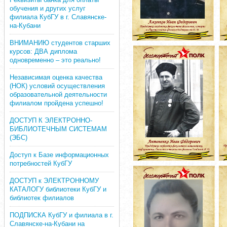
обучения и других услуг
филиала КубГУ в г. Славянске-
на-Кубани
ВНИМАНИЮ студентов старших
курсов: ДВА диплома
одновременно – это реально!
Независимая оценка качества
(НОК) условий осуществления
образовательной деятельности
филиалом пройдена успешно!
ДОСТУП К ЭЛЕКТРОННО-
БИБЛИОТЕЧНЫМ СИСТЕМАМ
(ЭБС)
Доступ к Базе информационных
потребностей КубГУ
ДОСТУП к ЭЛЕКТРОННОМУ
КАТАЛОГУ библиотеки КубГУ и
библиотек филиалов
ПОДПИСКА КубГУ и филиала в г.
Славянске-на-Кубани на