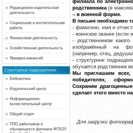
филиала по электронно
родственника
(в максима
Редакционно-издательская
деятельность
– в военной форме.
В письме необходимо т
Социальная и воспитательная
- фамилию, имя и отчест
работа
- воинское звание (если
Финансовая деятельность
- родственником какого
изображённый на фот
Хозяйственная деятельность
(например, отец, дедушка
Ярмарка вакансий
- структурное подраздел
обучается родственник ве
Структурные подразделения
Мы приглашаем всех, 
Библиотека
победителях, сфор
Сохраним драгоценные
Издательский центр
сделает этого вместо на
Информационно-
вычислительный центр
Общий отдел
Для загрузки фотогра
ППО работников и
обучающихся филиала ФГБОУ