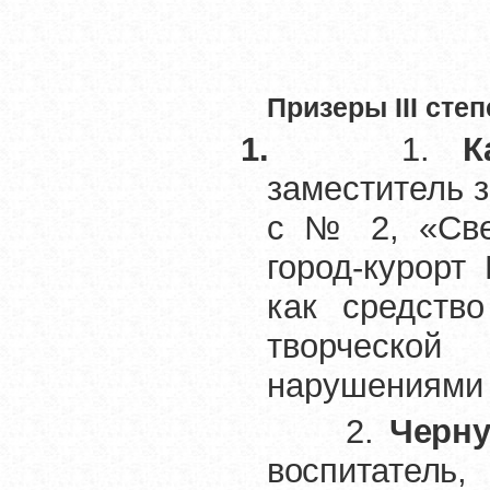
Призеры
III
степ
1.
1.
К
заместитель 
с № 2, «Све
город-курорт
как средство
творческой
нарушениями 
2.
Черну
воспитатель,