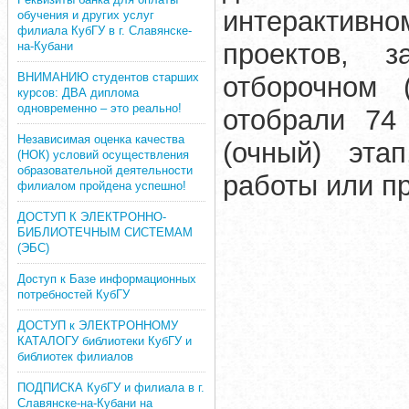
интерактивн
обучения и других услуг
филиала КубГУ в г. Славянске-
проектов, з
на-Кубани
ВНИМАНИЮ студентов старших
отборочном 
курсов: ДВА диплома
одновременно – это реально!
отобрали 74
Независимая оценка качества
(очный) эта
(НОК) условий осуществления
образовательной деятельности
работы или пр
филиалом пройдена успешно!
ДОСТУП К ЭЛЕКТРОННО-
БИБЛИОТЕЧНЫМ СИСТЕМАМ
(ЭБС)
Доступ к Базе информационных
потребностей КубГУ
ДОСТУП к ЭЛЕКТРОННОМУ
КАТАЛОГУ библиотеки КубГУ и
библиотек филиалов
ПОДПИСКА КубГУ и филиала в г.
Славянске-на-Кубани на