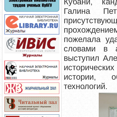
Кубани, кан
Галина Пе
присут
прохождение
пожелала уд
словами в 
выступил Але
исторических
истории, о
технологий.