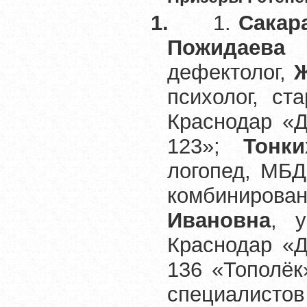
1.
1.
Сакар
Пожидаева 
дефектолог,
Ж
психолог, с
Краснодар «Д
123»;
Тонк
логопед, МБД
комбинирова
Ивановна
, 
Краснодар «Д
136 «Тополёк
специалист