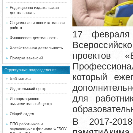
Редакционно-издательская
деятельность
Социальная и воспитательная
работа
17 февраля
Финансовая деятельность
Всероссийско
Хозяйственная деятельность
проектов «
Ярмарка вакансий
Профессион
Структурные подразделения
который еже
Библиотека
дополнитель
Издательский центр
для работни
Информационно-
вычислительный центр
образовательн
Общий отдел
В 2017-201
ППО работников и
обучающихся филиала ФГБОУ
памяти
Акима