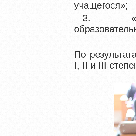
учащегося»;
3. «Прое
образователь
По результат
I
,
II
и
III
степе