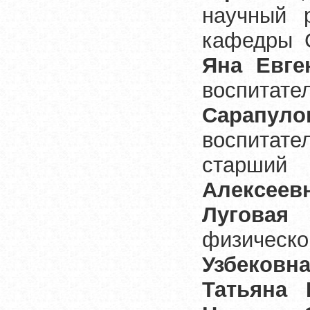
научный р
кафедры
Яна Евге
воспита
Сарапул
воспитат
старший
Алексеев
Луговая
физичес
Узбековн
Татьяна 