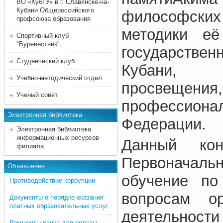
ВО «КубГУ» в г. Славянске-на-
Кубани Общероссийского
философски
профсоюза образования
методики её
Спортивный клуб
"Буревестник"
государствен
Студенческий клуб
Кубани,
Учебно-методический отдел
просвещен
Ученый совет
профессион
Электронная библиотека
Федерации
.
Электронная библиотека
информационных ресурсов
Данный ко
филиала
Первоначаль
Объявления
обучение по
Противодействие коррупции
вопросам ор
Документы о порядке оказания
платных образовательных услуг
деятельност
Реквизиты банка для оплаты