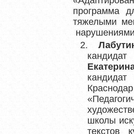
«Адаптиров
программа д
тяжел
нарушениями
2.
Лабути
кандид
Екатери
кандидат
Краснодар
«Педаго
художест
школы иск
текстов 