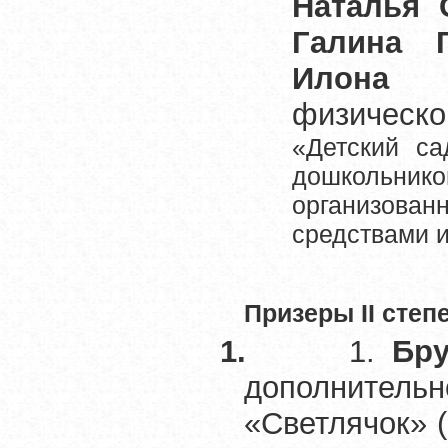
Наталья 
Галина Г
Илона В
физическ
«Детский с
дошкольни
организова
средствами и
Призеры
II
степе
1.
1.
Бру
дополнител
«Светлячок» 