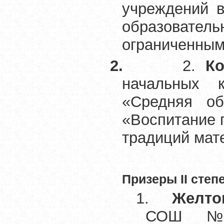
учреждений в
образовате
ограниченным
2.
2.
К
начальных 
«Средняя о
«Воспитание 
традиций мате
Призеры
II
степе
1.
Желто
СОШ №1