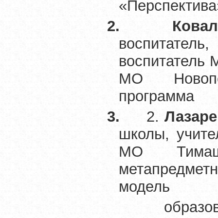
«Перспектива
2.
Ковал
воспитатель
воспитатель 
МО Новопо
программа 
3.
2.
Лазаре
школы, учит
МО Тимаше
метапредме
модель
образовате