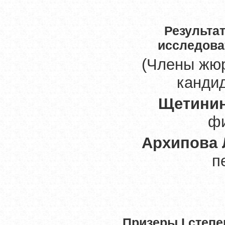
Результа
исследова
(Члены жю
кандид
Щетинин
фи
Архипова
п
Призеры
I
степе