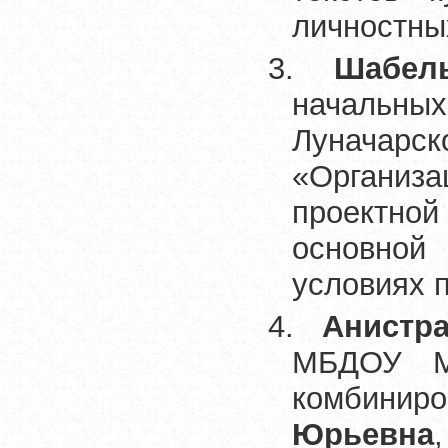
личностны
3.
Шабель
начальн
Луначар
«Организ
проектной
основной
условиях 
4.
Анистр
МБДОУ М
комбинир
Юрьевна