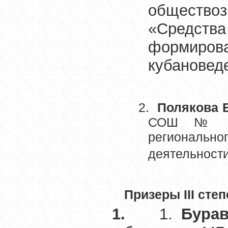
обществ
«Средства
формирова
кубановед
2.
Полякова 
СОШ № 29
региональн
деятельности
Призеры
III
степ
1.
1.
Бура