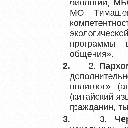
биологии, М
МО Тимашев
компетентно
экологическ
программы в
общения».
2.
2.
Пархо
дополнитель
полиглот» (а
(китайский яз
гражданин, ты
3.
3.
Че