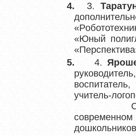
4.
3.
Тарату
дополнител
«Робототехн
«Юный полиг
«Перспектива
5.
4.
Яроше
руководитель
воспитатель
учитель-ло
Старовели
современно
дошкольников 