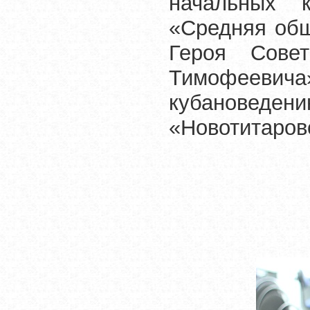
начальных 
«Средняя об
Героя Сове
Тимофееви
кубановед
«Новотитаров