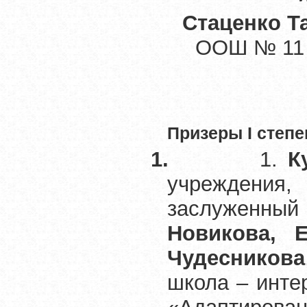
Стаценко Т
ООШ № 11 
Призеры
I
степе
1.
1.
К
учреждения
заслуженный
Новикова, Е
Чудесникова
школа – инте