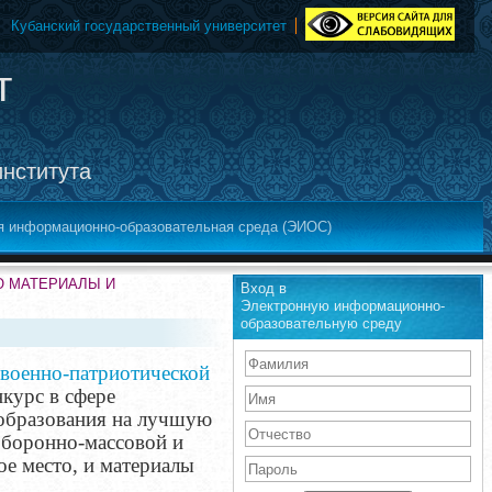
Кубанский государственный университет
т
института
я информационно-образовательная среда (ЭИОС)
ЕО МАТЕРИАЛЫ И
Вход в
Электронную информационно-
образовательную среду
 военно-патриотической
курс в сфере
 образования на лучшую
оборонно-массовой и
ое место, и материалы