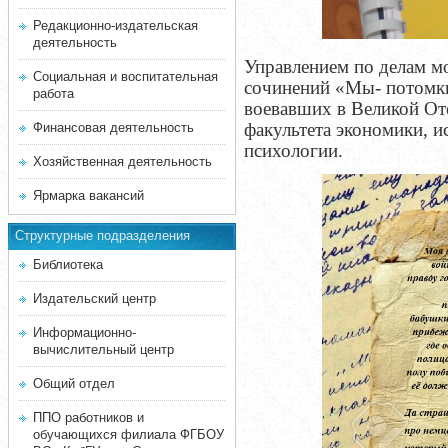
Редакционно-издательская
деятельность
Управлением по делам м
Социальная и воспитательная
сочинений «Мы- потомки
работа
воевавших в Великой Оте
факультета экономики, ис
Финансовая деятельность
психологии.
Хозяйственная деятельность
Ярмарка вакансий
Структурные подразделения
Библиотека
Издательский центр
Информационно-
вычислительный центр
Общий отдел
ППО работников и
обучающихся филиала ФГБОУ