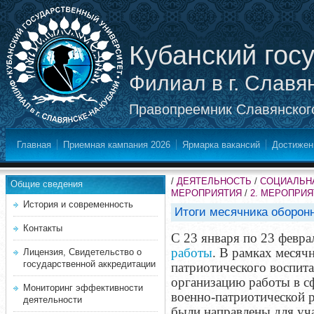
Кубанский гос
Филиал в г. Славя
Правопреемник Славянского
Главная
Приемная кампания 2026
Ярмарка вакансий
Достижен
/
ДЕЯТЕЛЬНОСТЬ
/
СОЦИАЛЬНА
Общие сведения
МЕРОПРИЯТИЯ
/
2. МЕРОПРИ
История и современность
Итоги месячника оборон
Контакты
С 23 января по 23 февра
работы
. В рамках месяч
Лицензия, Свидетельство о
государственной аккредитации
патриотического воспит
организацию работы в с
Мониторинг эффективности
военно-патриотической р
деятельности
были направлены для уча