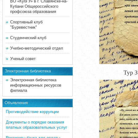
ВО «КубГУ» в г. Славянске-на-
Кубани Общероссийского
профсоюза образования
Спортивный клуб
"Буревестник"
Студенческий клуб
Учебно-методический отдел
Ученый совет
Электронная библиотека
Тур З
Электронная библиотека
информационных ресурсов
филиала
Объявления
Противодействие коррупции
Документы о порядке оказания
платных образовательных услуг
Реквизиты банка для оплаты