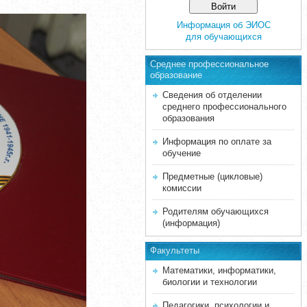
Информация об ЭИОС
для обучающихся
Среднее професcиональное
образование
Сведения об отделении
среднего профессионального
образования
Информация по оплате за
обучение
Предметные (цикловые)
комиссии
Родителям обучающихся
(информация)
Факультеты
Математики, информатики,
биологии и технологии
Педагогики, психологии и