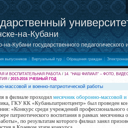
ударственный университе
нске-на-Кубани
-на-Кубани государственного педагогического 
ия выпускников
Виртуальный тур
Обращения граждан
Электронна
Я И ВОСПИТАТЕЛЬНАЯ РАБОТА
/
14. "НАШ ФИЛИАЛ" – ФОТО, ВИД
ЯТИЯ
/
2015-2016 УЧЕБНЫЙ ГОД
но-массовой и военно-патриотической работы
ля в филиале проходил
месячник оборонно-массовой и
ника, ГКУ КК «Кубаньпатриотцентр» был проведен кон
ания: «Конкурс среди учреждений профессионального
фере патриотического воспитания в рамках месячника 
аботы», по результатам которого филиал занял призов
стия в Краевом этапе конкурса.