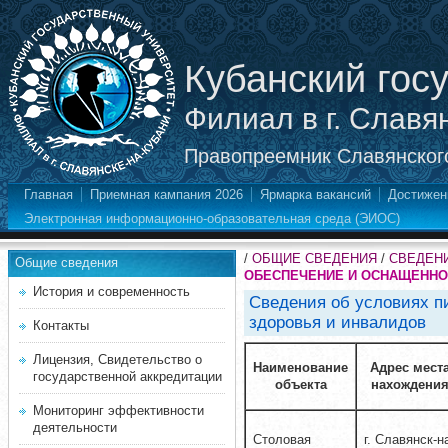
Кубанский гос
Филиал в г. Славя
Правопреемник Славянского
Главная
Приемная кампания 2026
Ярмарка вакансий
Достижен
Электронная информационно-образовательная среда (ЭИОС)
/
ОБЩИЕ СВЕДЕНИЯ
/
СВЕДЕН
Общие сведения
ОБЕСПЕЧЕНИЕ И ОСНАЩЕННОС
История и современность
Сведения об условиях 
здоровья и инвалидов
Контакты
Лицензия, Свидетельство о
Наименование
Адрес мест
государственной аккредитации
объекта
нахождени
Мониторинг эффективности
деятельности
Столовая
г. Славянск-н