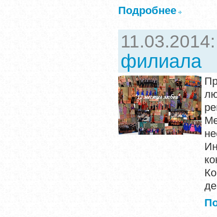
Подробнее
11.03.2014
филиала
Пр
л
ре
Ме
не
Ин
ко
Ко
де
П