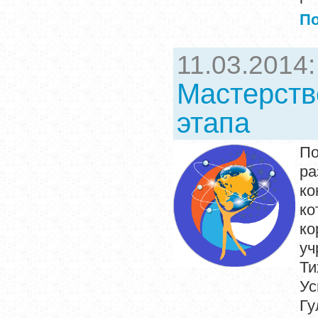
П
11.03.2014
Мастерство
этапа
По
ра
ко
ко
ко
уч
Ти
Ус
Гу