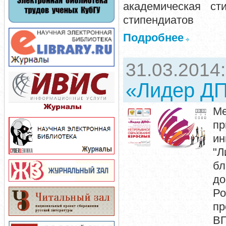
академическая ст
стипендиатов
Подробнее
31.03.2014
«Лидер Д
Ме
пр
ин
"Л
бл
до
Р
пр
ВП