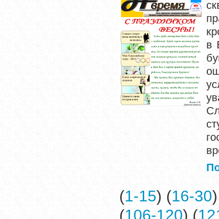
с
пр
кр
в 
бу
о
ус
ув
Сл
с
го
вр
П
(
1-15
) (
16-30
)
(
106-120
) (
12