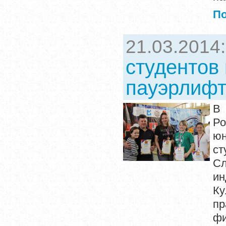
П
21.03.2014
студентов
пауэрлифт
В 
Ро
юн
ст
Сл
ин
Ку
пр
фи