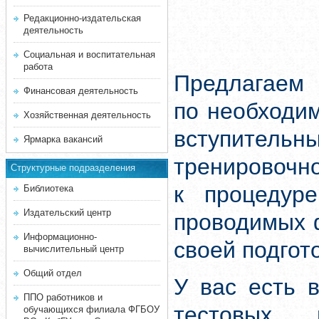
Редакционно-издательская
деятельность
Социальная и воспитательная
работа
Предлагаем 
Финансовая деятельность
по необходи
Хозяйственная деятельность
вступитель
Ярмарка вакансий
тренировочн
Структурные подразделения
к процедуре
Библиотека
Издательский центр
проводимых 
Информационно-
своей подгот
вычислительный центр
Общий отдел
У вас есть 
ППО работников и
тестовых 
обучающихся филиала ФГБОУ