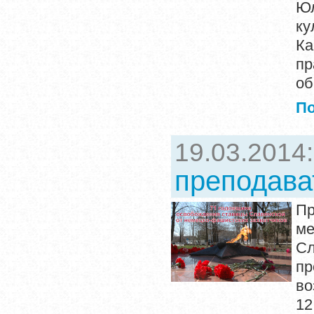
Юл
ку
Ка
пр
об
П
19.03.2014
преподава
Пр
м
С
пр
во
12