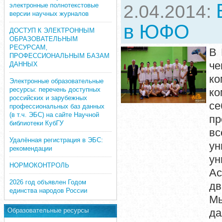
электронные полнотекстовые
2.04.2014:
версии научных журналов
в ЮФО
ДОСТУП К ЭЛЕКТРОННЫМ
ОБРАЗОВАТЕЛЬНЫМ
РЕСУРСАМ,
В 
ПРОФЕССИОНАЛЬНЫМ БАЗАМ
че
ДАННЫХ
ко
Электронные образовательные
ресурсы: перечень доступных
ко
российских и зарубежных
се
профессиональных баз данных
(в т.ч. ЭБС) на сайте Научной
пр
библиотеки КубГУ
вс
Удалённая регистрация в ЭБС:
ун
рекомендации
ун
НОРМОКОНТРОЛЬ
Ас
2026 год объявлен Годом
дв
единства народов России
Мы
Образовательные ресурсы
да