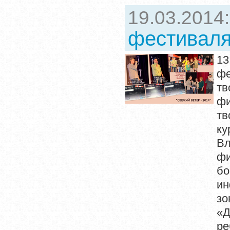
19.03.2014
фестиваля
13
ф
тв
ф
тв
ку
Вл
фи
бо
ин
зо
«Д
ре