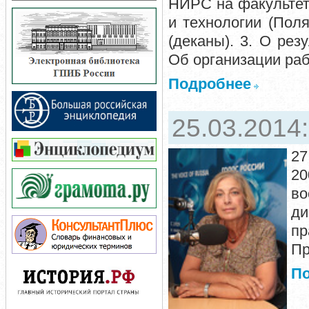
НИРС на факультет
и технологии (Поля
(деканы). 3. О рез
Об организации раб
Подробнее
25.03.2014
27
20
во
ди
п
Пр
П