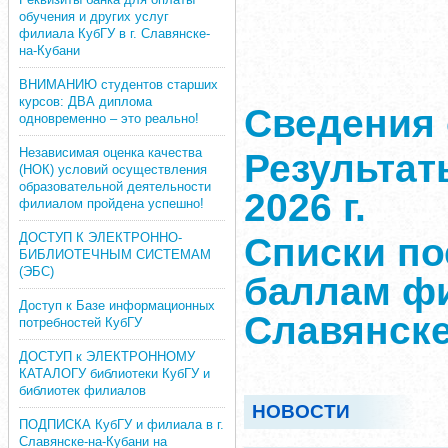
обучения и других услуг
филиала КубГУ в г. Славянске-
на-Кубани
ВНИМАНИЮ студентов старших
курсов: ДВА диплома
Сведения 
одновременно – это реально!
Независимая оценка качества
Результат
(НОК) условий осуществления
образовательной деятельности
2026 г.
филиалом пройдена успешно!
ДОСТУП К ЭЛЕКТРОННО-
Списки п
БИБЛИОТЕЧНЫМ СИСТЕМАМ
(ЭБС)
баллам фи
Доступ к Базе информационных
Славянске
потребностей КубГУ
ДОСТУП к ЭЛЕКТРОННОМУ
КАТАЛОГУ библиотеки КубГУ и
библиотек филиалов
НОВОСТИ
ПОДПИСКА КубГУ и филиала в г.
Славянске-на-Кубани на