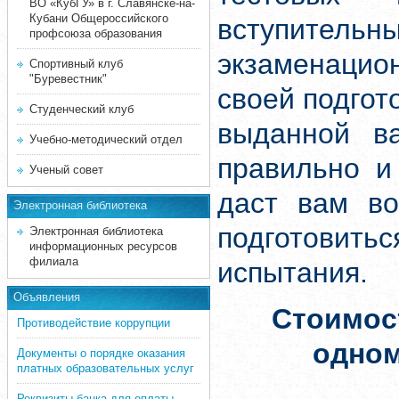
ВО «КубГУ» в г. Славянске-на-
Кубани Общероссийского
вступите
профсоюза образования
экзаменацион
Спортивный клуб
"Буревестник"
своей подгот
Студенческий клуб
выданной ва
Учебно-методический отдел
правильно и
Ученый совет
даст вам во
Электронная библиотека
подготовит
Электронная библиотека
информационных ресурсов
филиала
испытания.
Объявления
Стоимос
Противодействие коррупции
одно
Документы о порядке оказания
платных образовательных услуг
Реквизиты банка для оплаты