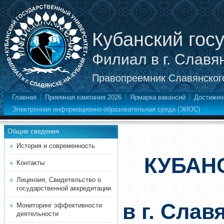
Кубанский гос
Филиал в г. Славя
Правопреемник Славянского
Главная
Приемная кампания 2026
Ярмарка вакансий
Достижен
Электронная информационно-образовательная среда (ЭИОС)
Общие сведения
История и современность
КУБАН
Контакты
Лицензия, Свидетельство о
государственной аккредитации
в г. Слав
Мониторинг эффективности
деятельности