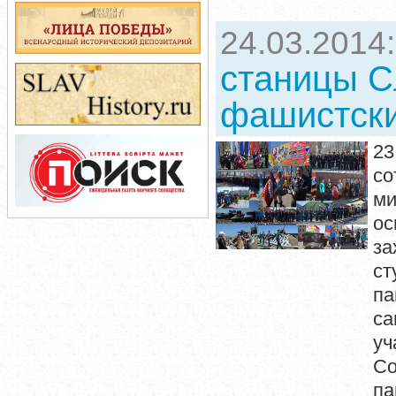
24.03.2014
станицы С
фашистски
23
со
м
ос
з
ст
п
са
уч
Со
па