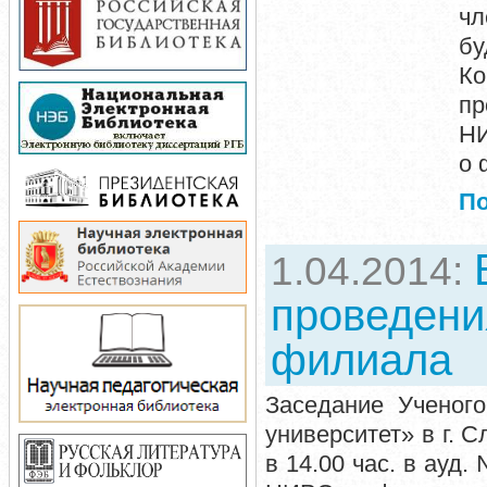
чл
бу
К
пр
НИ
о 
П
1.04.2014:
проведени
филиала
Заседание Ученог
университет» в г. С
в 14.00 час. в ауд.