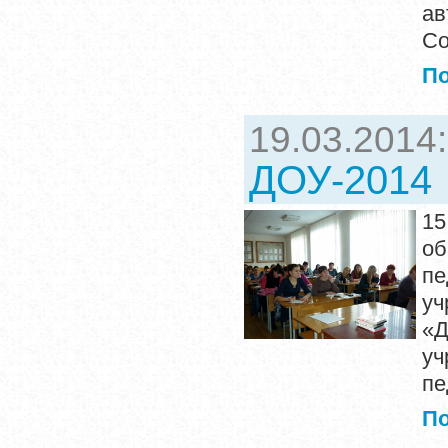
ав
Со
П
19.03.2014
ДОУ-2014
1
о
пе
уч
«
у
пе
П