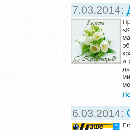
7.03.2014:
Пр
«К
ма
об
кр
и 
да
ми
мо
П
6.03.2014:
Ес