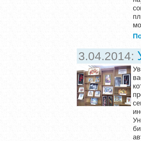
со
п
мо
П
3.04.2014:
Ув
ва
ко
пр
се
ин
Ун
би
ав