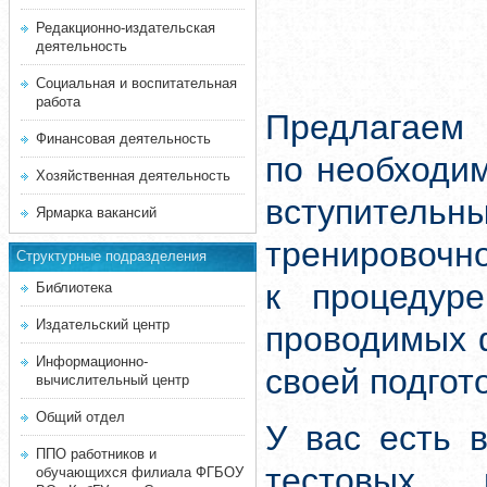
Редакционно-издательская
деятельность
Социальная и воспитательная
работа
Предлагаем 
Финансовая деятельность
по необходи
Хозяйственная деятельность
вступитель
Ярмарка вакансий
тренировочн
Структурные подразделения
к процедуре
Библиотека
Издательский центр
проводимых 
Информационно-
своей подгот
вычислительный центр
Общий отдел
У вас есть 
ППО работников и
тестовых 
обучающихся филиала ФГБОУ