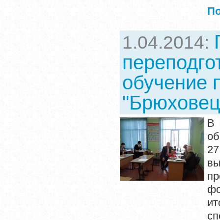
П
1.04.2014:
переподго
обучение 
"Брюховец
В 
об
27
в
пр
фо
ит
сп