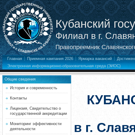
Кубанский гос
Филиал в г. Славя
Правопреемник Славянского
Главная
Приемная кампания 2026
Ярмарка вакансий
Достижен
Электронная информационно-образовательная среда (ЭИОС)
Общие сведения
История и современность
КУБАН
Контакты
Лицензия, Свидетельство о
государственной аккредитации
в г. Слав
Мониторинг эффективности
деятельности