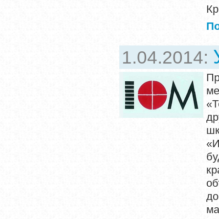
Кр
П
1.04.2014:
Пр
ме
«Т
др
ш
«И
бу
кр
об
до
м