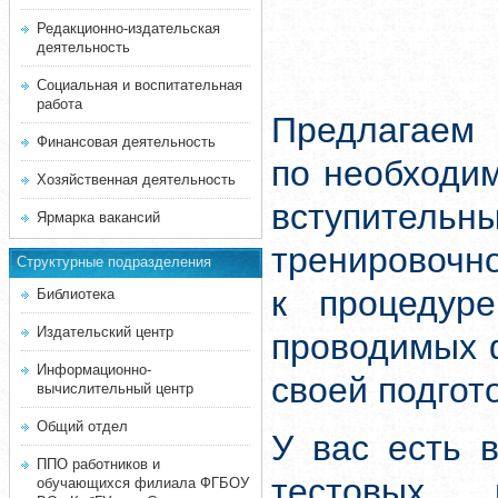
Редакционно-издательская
деятельность
Социальная и воспитательная
работа
Предлагаем 
Финансовая деятельность
по необходи
Хозяйственная деятельность
вступитель
Ярмарка вакансий
тренировочн
Структурные подразделения
к процедуре
Библиотека
Издательский центр
проводимых 
Информационно-
своей подгот
вычислительный центр
Общий отдел
У вас есть 
ППО работников и
тестовых 
обучающихся филиала ФГБОУ