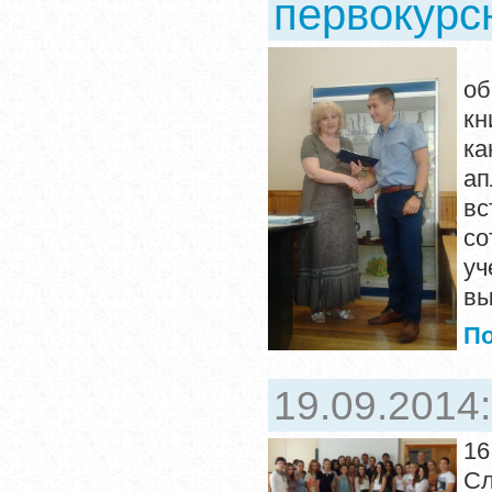
первокурсн
В 
об
кн
ка
ап
вс
со
уч
вы
П
19.09.2014
16
С