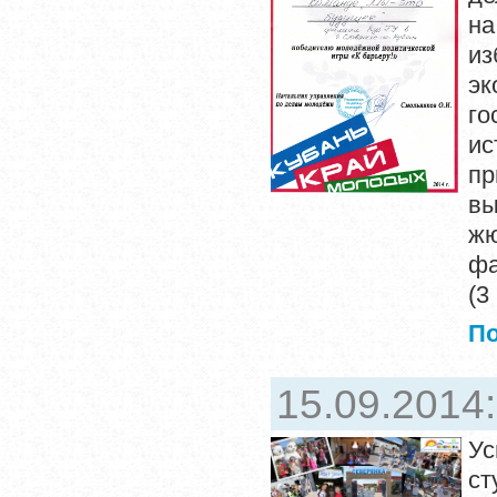
н
из
э
го
ис
пр
вы
жю
фа
(3
П
15.09.2014
Ус
ст