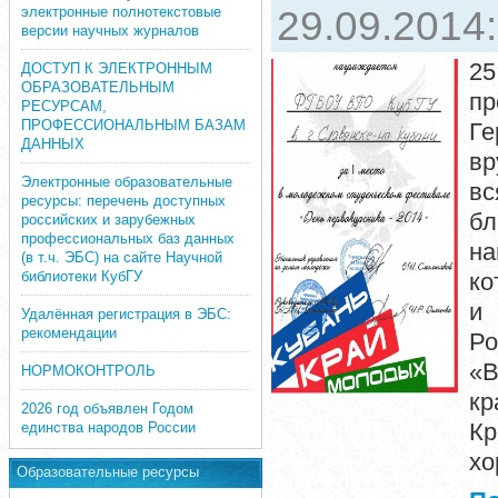
электронные полнотекстовые
29.09.2014
версии научных журналов
25
ДОСТУП К ЭЛЕКТРОННЫМ
ОБРАЗОВАТЕЛЬНЫМ
пр
РЕСУРСАМ,
ПРОФЕССИОНАЛЬНЫМ БАЗАМ
Ге
ДАННЫХ
вр
Электронные образовательные
вс
ресурсы: перечень доступных
бл
российских и зарубежных
профессиональных баз данных
на
(в т.ч. ЭБС) на сайте Научной
библиотеки КубГУ
ко
и 
Удалённая регистрация в ЭБС:
рекомендации
Ро
«В
НОРМОКОНТРОЛЬ
к
2026 год объявлен Годом
Кр
единства народов России
хо
Образовательные ресурсы