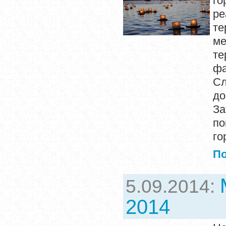
го
ре
те
ме
т
фа
С
до
За
по
го
П
5.09.2014:
2014