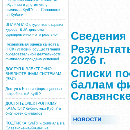
обучения и других услуг
филиала КубГУ в г. Славянске-
на-Кубани
ВНИМАНИЮ студентов старших
курсов: ДВА диплома
Сведения 
одновременно – это реально!
Независимая оценка качества
Результат
(НОК) условий осуществления
образовательной деятельности
2026 г.
филиалом пройдена успешно!
ДОСТУП К ЭЛЕКТРОННО-
Списки п
БИБЛИОТЕЧНЫМ СИСТЕМАМ
(ЭБС)
баллам фи
Доступ к Базе информационных
Славянске
потребностей КубГУ
ДОСТУП к ЭЛЕКТРОННОМУ
КАТАЛОГУ библиотеки КубГУ и
библиотек филиалов
НОВОСТИ
ПОДПИСКА КубГУ и филиала в г.
Славянске-на-Кубани на