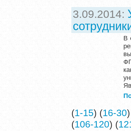
3.09.2014:
сотрудник
В 
ре
в
ФГ
ка
ун
Яв
П
(
1-15
) (
16-30
)
(
106-120
) (
12