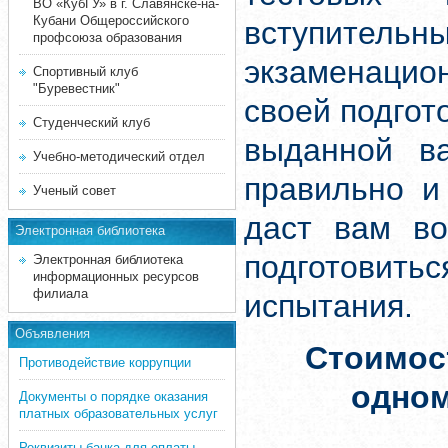
ВО «КубГУ» в г. Славянске-на-
Кубани Общероссийского
вступите
профсоюза образования
экзаменацион
Спортивный клуб
"Буревестник"
своей подгот
Студенческий клуб
выданной ва
Учебно-методический отдел
правильно и
Ученый совет
даст вам во
Электронная библиотека
подготовит
Электронная библиотека
информационных ресурсов
филиала
испытания.
Объявления
Стоимос
Противодействие коррупции
одно
Документы о порядке оказания
платных образовательных услуг
Реквизиты банка для оплаты