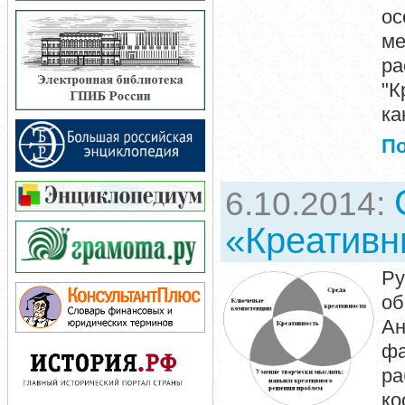
о
ме
ра
"К
ка
П
6.10.2014:
«Креативн
Ру
об
Ан
фа
ра
ко