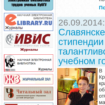
П
26.09.2014
Славянске
стипендии
талантлив
учебном г
В 
Кр
кр
об
от
м