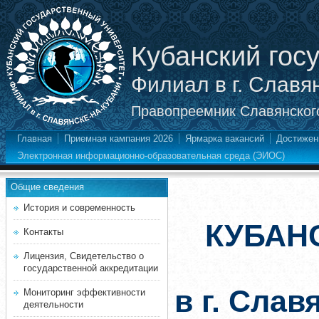
Кубанский гос
Филиал в г. Славя
Правопреемник Славянского
Главная
Приемная кампания 2026
Ярмарка вакансий
Достижен
Электронная информационно-образовательная среда (ЭИОС)
Общие сведения
История и современность
КУБАН
Контакты
Лицензия, Свидетельство о
государственной аккредитации
в г. Слав
Мониторинг эффективности
деятельности