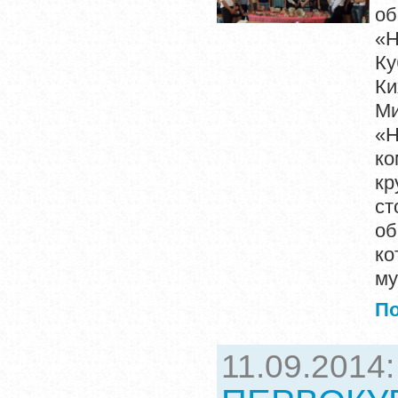
об
«Н
Ку
К
М
«
ко
кр
ст
об
ко
му
П
11.09.2014