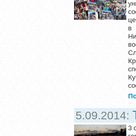
ун
со
це
в 
Ни
во
Сл
Кр
сп
Ку
со
П
5.09.2014:
3 