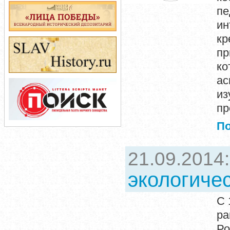
пе
ин
кр
пр
ко
ас
из
пр
П
21.09.2014
экологиче
С 
ра
Ро