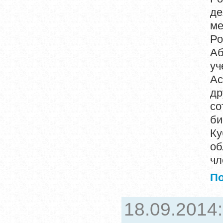
де
ме
Ро
Аб
уч
Ас
др
со
би
Ку
об
чл
П
18.09.2014