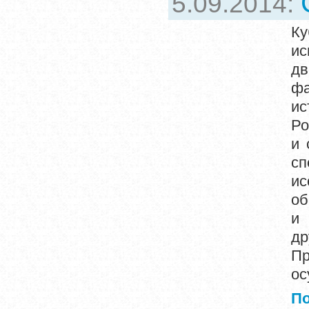
5.09.2014:
К
ис
дв
ф
ис
Ро
и 
сп
ис
об
и 
др
П
ос
П