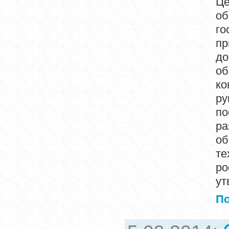
Ц
о
го
п
до
об
к
ру
по
ра
о
те
ро
ут
П