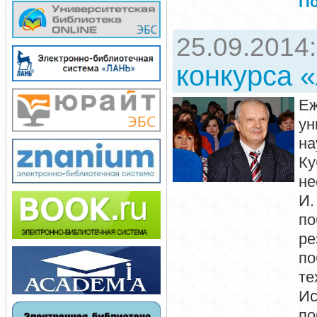
П
25.09.2014
конкурса 
Е
ун
на
Ку
не
И.
по
ре
по
те
Ис
по