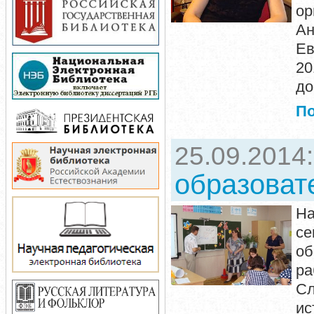
ор
Ан
Ев
2
до
П
25.09.2014
образоват
На
се
об
ра
Сл
ис