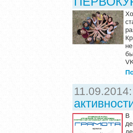
ПЕРВОКУ
Хо
ст
ра
Кр
не
б
V
П
11.09.2014
активност
В 
де
де